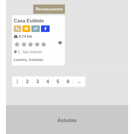
Restaurantes
Casa Eutimio
6.74 km
C. San Antonio
Lastres
,
Asturias
1
2
3
4
5
6
→
Asturias