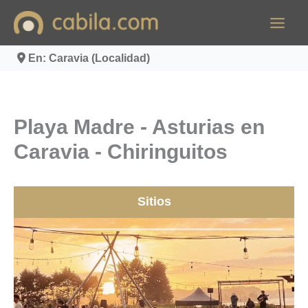
Ir
al
contenido
En: Caravia (Localidad)
Playa Madre - Asturias en
Caravia - Chiringuitos
Sitios