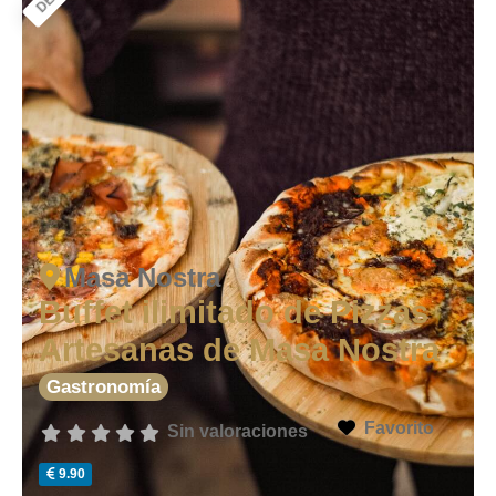
Masa Nostra
Buffet ilimitado de Pizzas
Artesanas de Masa Nostra
Gastronomía
Favorito
Sin valoraciones
9.90