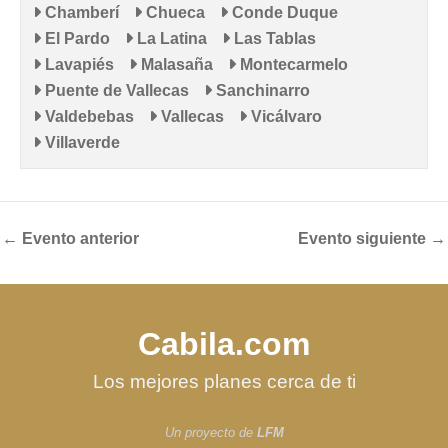
Chamberí
Chueca
Conde Duque
El Pardo
La Latina
Las Tablas
Lavapiés
Malasaña
Montecarmelo
Puente de Vallecas
Sanchinarro
Valdebebas
Vallecas
Vicálvaro
Villaverde
←
Evento anterior
Evento siguiente
→
Cabila.com
Los mejores planes cerca de ti
Un proyecto de
LFM