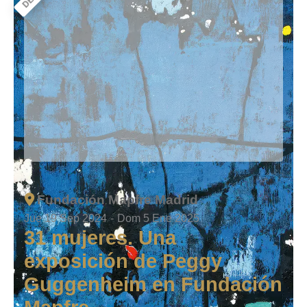
Fundación Mapfre Madrid
Jue 19 Sep 2024
-
Dom 5 Ene 2025
31 mujeres. Una
exposición de Peggy
Guggenheim en Fundación