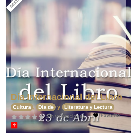
Día Internacional del Libro
,
y
Cultura
Día de
Literatura y Lectura
Favorito
Sin valoraciones