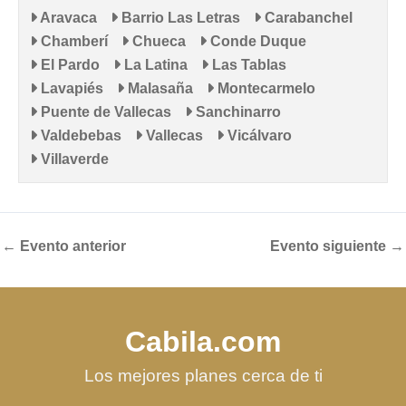
Aravaca
Barrio Las Letras
Carabanchel
Chamberí
Chueca
Conde Duque
El Pardo
La Latina
Las Tablas
Lavapiés
Malasaña
Montecarmelo
Puente de Vallecas
Sanchinarro
Valdebebas
Vallecas
Vicálvaro
Villaverde
←
Evento anterior
Evento siguiente
→
Cabila.com
Los mejores planes cerca de ti