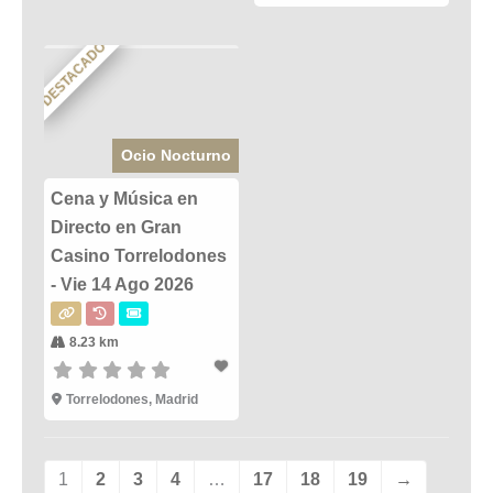
DESTACADO
Ocio Nocturno
Cena y Música en
Directo en Gran
Casino Torrelodones
- Vie 14 Ago 2026
8.23 km
Torrelodones, Madrid
1
2
3
4
…
17
18
19
→