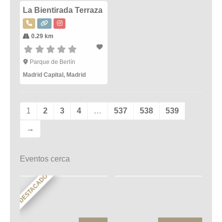
La Bientirada Terraza
0.29 km
Parque de Berlín
Madrid Capital
,
Madrid
1
2
3
4
…
537
538
539
→
Eventos cerca
DESTACADO