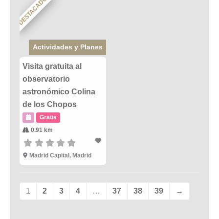
DESTACADO
Actividades y Planes
Visita gratuita al
observatorio
astronómico Colina
de los Chopos
Gratis
0.91 km
Madrid Capital
,
Madrid
1
2
3
4
…
37
38
39
→