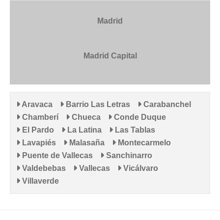
Madrid
Madrid Capital
Aravaca
Barrio Las Letras
Carabanchel
Chamberí
Chueca
Conde Duque
El Pardo
La Latina
Las Tablas
Lavapiés
Malasaña
Montecarmelo
Puente de Vallecas
Sanchinarro
Valdebebas
Vallecas
Vicálvaro
Villaverde