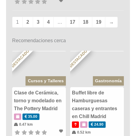
1
2
3
4
…
17
18
19
→
Recomendaciones cerca
DESTACADO
DESTACADO
Cursos y Talleres
Gastronomía
Clase de Cerámica,
Buffet libre de
torno y modelado en
Hamburguesas
The Pottery Madrid
caseras y entrantes
en Chill Madrid
35.00
0.47 km
24.90
0.52 km