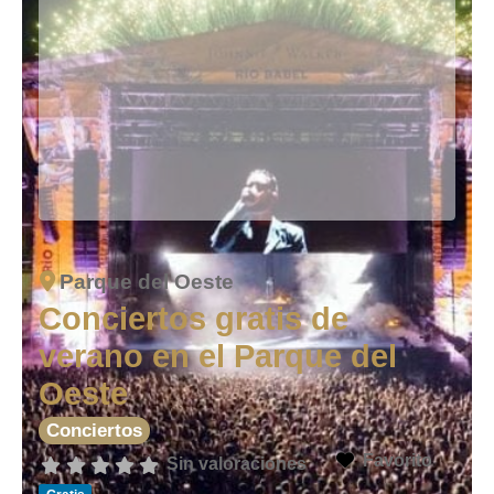
Parque del Oeste
Conciertos gratis de
verano en el Parque del
Oeste
Conciertos
Favorito
Sin valoraciones