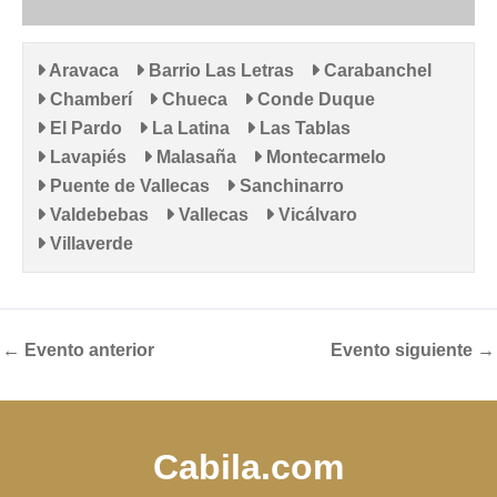
Aravaca
Barrio Las Letras
Carabanchel
Chamberí
Chueca
Conde Duque
El Pardo
La Latina
Las Tablas
Lavapiés
Malasaña
Montecarmelo
Puente de Vallecas
Sanchinarro
Valdebebas
Vallecas
Vicálvaro
Villaverde
←
Evento anterior
Evento siguiente
→
Cabila.com