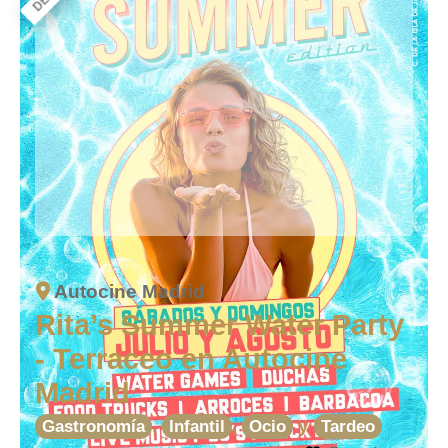
Autocine Madrid
Rita’s Summer Water Party
- Terraceo en Autocine
Madrid
,
,
y
Gastronomía
Infantil
Ocio
Tardeo