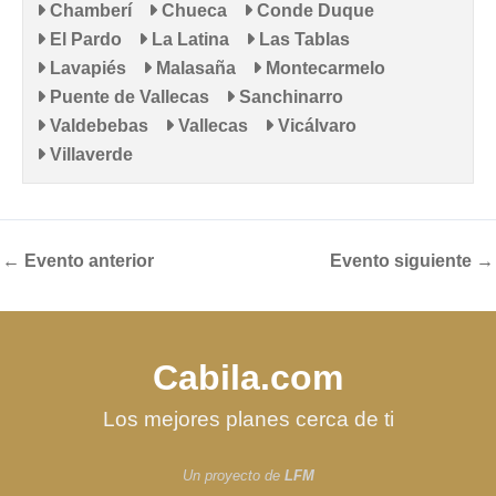
Chamberí
Chueca
Conde Duque
El Pardo
La Latina
Las Tablas
Lavapiés
Malasaña
Montecarmelo
Puente de Vallecas
Sanchinarro
Valdebebas
Vallecas
Vicálvaro
Villaverde
←
Evento anterior
Evento siguiente
→
Cabila.com
Los mejores planes cerca de ti
Un proyecto de
LFM