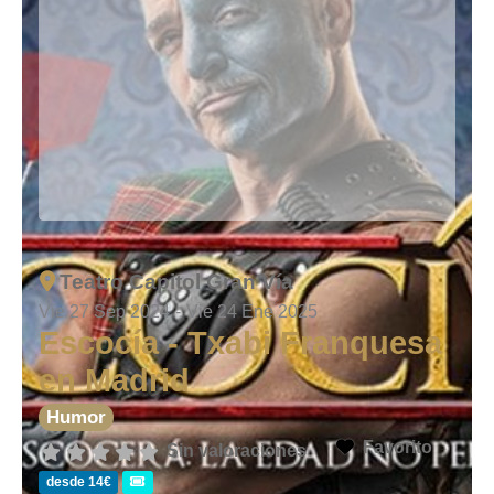
Teatro Capitol Gran Vía
Vie 27 Sep 2024
-
Vie 24 Ene 2025
Escocía - Txabi Franquesa
en Madrid
Humor
Favorito
Sin valoraciones
desde 14€