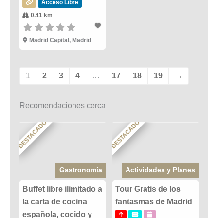
Acceso Libre
0.41 km
Madrid Capital, Madrid
1
2
3
4
…
17
18
19
→
Recomendaciones cerca
DESTACADO
DESTACADO
Gastronomía
Actividades y Planes
Buffet libre ilimitado a
Tour Gratis de los
la carta de cocina
fantasmas de Madrid
española, cocido y