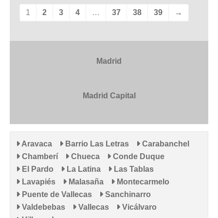
1
2
3
4
…
37
38
39
→
Madrid
Madrid Capital
Aravaca
Barrio Las Letras
Carabanchel
Chamberí
Chueca
Conde Duque
El Pardo
La Latina
Las Tablas
Lavapiés
Malasaña
Montecarmelo
Puente de Vallecas
Sanchinarro
Valdebebas
Vallecas
Vicálvaro