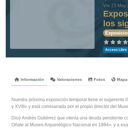
Vie 23 May
Exposi
los si
Exposicio
Acceso Libre
Información
Valoraciones
Fotos
Mapa
Nuestra próxima exposición temporal tiene el sugerente tí
y XVIII» y está comisariada por el propio director del Mus
Dice Andrés Gutiérrez que «tenía una deuda pendiente c
Oñate al Museo Arqueológico Nacional en 1884», y a esa 