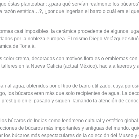
 que éstas planteaban: ¿para qué servían realmente los búcaros
na razón estética…?, ¿por qué ingerían el barro o cuál era el qu
 formas casi imposibles, la cerámica procedente de algunos lug
dados por la nobleza europea. El mismo Diego Velázquez situó 
ámica de Tonalá.
es color crema, decoradas con motivos florales o emblemas con p
talleres en la Nueva Galicia (actual México), hacia alfareros y
n al agua, obtenidos por el tipo de barro utilizado, cuya poro
go, los búcaros eran más que solo recipientes de agua. La decor
y prestigio en el pasado y siguen llamando la atención de cono
 los búcaros de Indias como fenómeno cultural y estético global
ecciones de búcaros más importantes y antiguas del mundo, qu
ar los búcaros más espectaculares de la colección del Museo y 