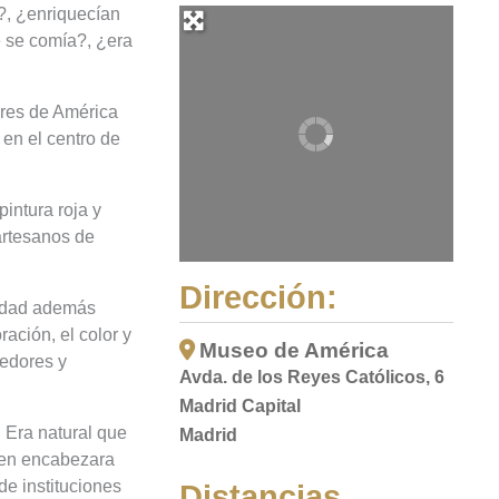
?, ¿enriquecían
e se comía?, ¿era
ares de América
en el centro de
intura roja y
 artesanos de
Dirección:
sidad además
ación, el color y
Museo de América
cedores y
Avda. de los Reyes Católicos, 6
Madrid Capital
. Era natural que
Madrid
ien encabezara
de instituciones
Distancias