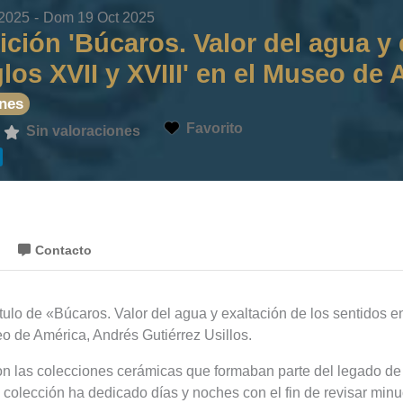
 2025
-
Dom 19 Oct 2025
ción 'Búcaros. Valor del agua y 
glos XVII y XVIII' en el Museo de
nes
Favorito
Sin valoraciones
Contacto
tulo de «Búcaros. Valor del agua y exaltación de los sentidos en
eo de América, Andrés Gutiérrez Usillos.
on las colecciones cerámicas que formaban parte del legado d
colección ha dedicado días y noches con el fin de revisar min