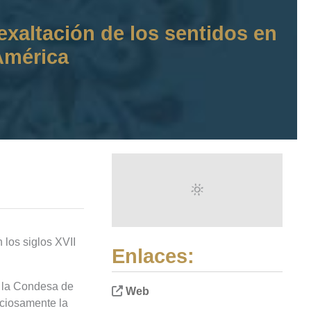
exaltación de los sentidos en
 América
 los siglos XVII
Enlaces:
e la Condesa de
Web
uciosamente la