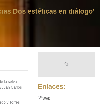
ias Dos estéticas en diálogo'
de la selva
Enlaces:
a Juan Carlos
Web
ego y Torres