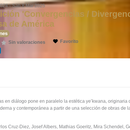
2024
-
Sáb 8 Mar 2025
ción 'Convergencias / Divergenc
sa de América
nes
Favorito
Sin valoraciones
 en diálogo pone en paralelo la estética ye’kwana, originaria 
oderna y contemporánea a partir de una selección de obras de l
los Cruz-Diez, Josef Albers, Mathias Goeritz, Mira Schendel, G