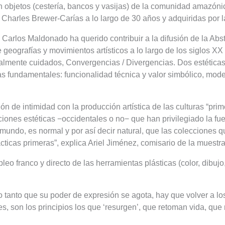
n objetos (cestería, bancos y vasijas) de la comunidad amazóni
 Charles Brewer-Carías a lo largo de 30 años y adquiridas por
 Carlos Maldonado ha querido contribuir a la difusión de la Abs
eografías y movimientos artísticos a lo largo de los siglos XX
ialmente cuidados, Convergencias / Divergencias. Dos estéticas
s fundamentales: funcionalidad técnica y valor simbólico, mod
n de intimidad con la producción artística de las culturas “prim
ciones estéticas −occidentales o no− que han privilegiado la fu
 mundo, es normal y por así decir natural, que las colecciones q
ticas primeras”, explica Ariel Jiménez, comisario de la muestra
o franco y directo de las herramientas plásticas (color, dibujo,
 tanto que su poder de expresión se agota, hay que volver a los
 son los principios los que ‘resurgen’, que retoman vida, que n