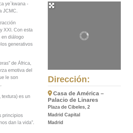
ca ye´kwana -
 la JCMC.
tracción
 y XXI. Con esta
 en diálogo
elos generativos
eras” de África,
erza emotiva del
Dirección:
ue le son
.
Casa de América –
 textura) es un
Palacio de Linares
Plaza de Cibeles, 2
Madrid Capital
 principios
os dan la vida”.
Madrid