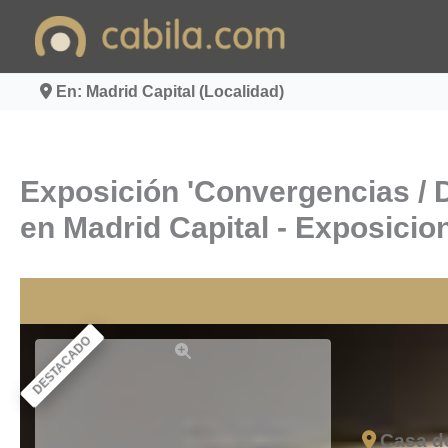
Ir
al
contenido
En: Madrid Capital (Localidad)
Exposición 'Convergencias / 
en Madrid Capital - Exposicio
DESTACADO
Casa de