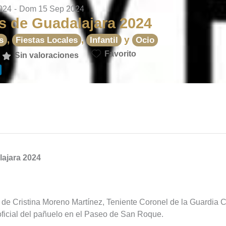
024
-
Dom 15 Sep 2024
s de Guadalajara 2024
,
,
y
s
Fiestas Locales
Infantil
Ocio
Favorito
Sin valoraciones
lajara 2024
o de Cristina Moreno Martínez, Teniente Coronel de la Guardia Ci
oficial del pañuelo en el Paseo de San Roque.