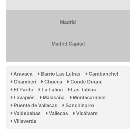
Madrid
Madrid Capital
Aravaca
Barrio Las Letras
Carabanchel
Chamberí
Chueca
Conde Duque
El Pardo
La Latina
Las Tablas
Lavapiés
Malasaña
Montecarmelo
Puente de Vallecas
Sanchinarro
Valdebebas
Vallecas
Vicálvaro
Villaverde