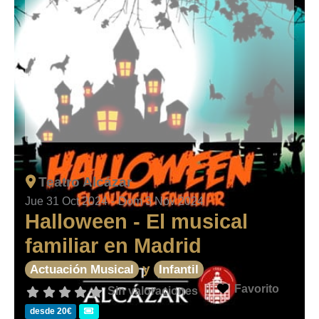
Teatro Alcázar
Jue 31 Oct 2024
-
Dom 3 Nov 2024
Halloween - El musical
familiar en Madrid
y
Actuación Musical
Infantil
Favorito
Sin valoraciones
desde 20€