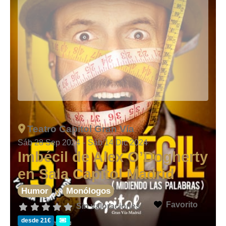
Teatro Capitol Gran Vía
Sáb 28 Sep 2024
-
Sáb 14 Dic 2024
Imbécil de Alex O’Dogherty
en Sala Capitol Madrid
y
Humor
Monólogos
Favorito
Sin valoraciones
desde 21€