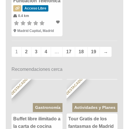
Fundación Telefónica
Acceso Libre
0.4 km
Madrid Capital, Madrid
1
2
3
4
…
17
18
19
→
Recomendaciones cerca
DESTACADO
DESTACADO
Gastronomía
Actividades y Planes
Buffet libre ilimitado a
Tour Gratis de los
la carta de cocina
fantasmas de Madrid