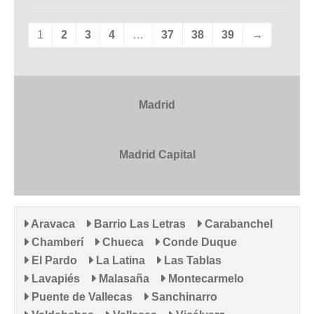
1
2
3
4
…
37
38
39
→
Madrid
Madrid Capital
Aravaca
Barrio Las Letras
Carabanchel
Chamberí
Chueca
Conde Duque
El Pardo
La Latina
Las Tablas
Lavapiés
Malasaña
Montecarmelo
Puente de Vallecas
Sanchinarro