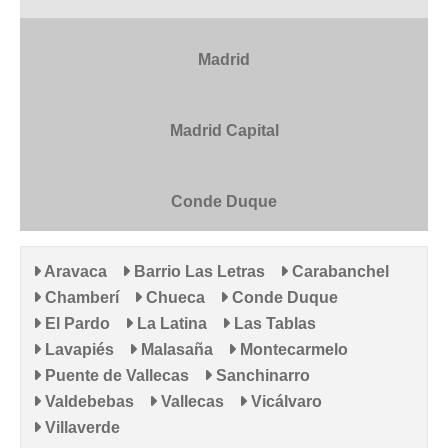
Madrid
Madrid Capital
Conde Duque
Aravaca
Barrio Las Letras
Carabanchel
Chamberí
Chueca
Conde Duque
El Pardo
La Latina
Las Tablas
Lavapiés
Malasaña
Montecarmelo
Puente de Vallecas
Sanchinarro
Valdebebas
Vallecas
Vicálvaro
Villaverde