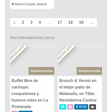
Madrid Capital, Madrid
1
2
3
4
…
17
18
19
→
Recomendaciones cerca
DESTACADO
DESTACADO
Gastronomía
Gastronomía
Buffet libre de
Brunch & Vermú en
cachopo,
el mejor patio de
croquetones y
Malasaña, en Tilda
huevos rotos en La
Neotaberna Castiza
Pomarada
35.00