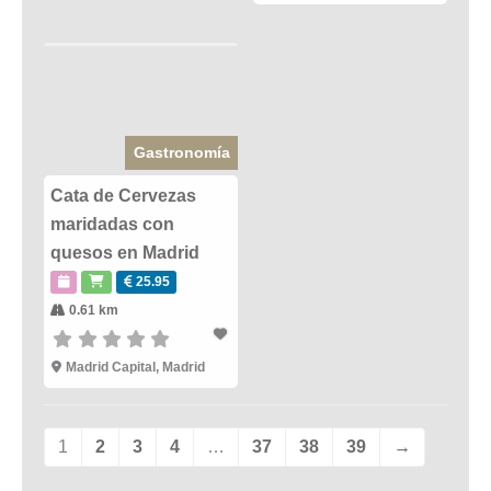
Gastronomía
Cata de Cervezas
maridadas con
quesos en Madrid
25.95
0.61 km
Madrid Capital
,
Madrid
1
2
3
4
…
37
38
39
→