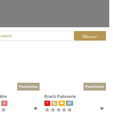
Buscar
Pastelerías
Pastelerías
ldre
Brach Patisserie