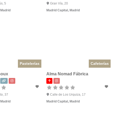
ús, 5
Gran Vía, 20
,
Madrid
Madrid Capital
,
Madrid
Pastelerías
Cafeterías
houx
Alma Nomad Fábrica
to, 37
Calle de Los Urquiza, 17
,
Madrid
Madrid Capital
,
Madrid