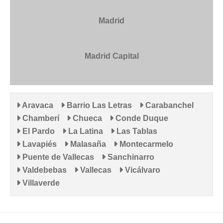
Madrid
Madrid Capital
Aravaca
Barrio Las Letras
Carabanchel
Chamberí
Chueca
Conde Duque
El Pardo
La Latina
Las Tablas
Lavapiés
Malasaña
Montecarmelo
Puente de Vallecas
Sanchinarro
Valdebebas
Vallecas
Vicálvaro
Villaverde