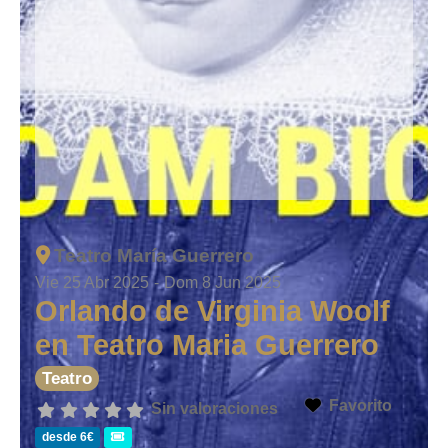
Teatro María Guerrero
Vie 25 Abr 2025
-
Dom 8 Jun 2025
Orlando de Virginia Woolf
en Teatro Maria Guerrero
Teatro
Favorito
Sin valoraciones
desde 6€