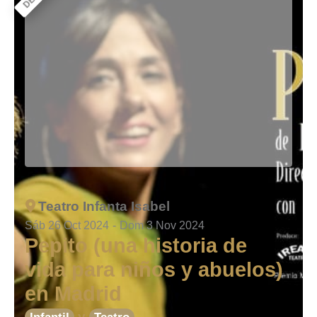
Teatro Infanta Isabel
Sáb 26 Oct 2024
-
Dom 3 Nov 2024
Pepito (una historia de
vida para niños y abuelos)
en Madrid
y