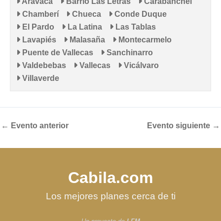
Aravaca
Barrio Las Letras
Carabanchel
Chamberí
Chueca
Conde Duque
El Pardo
La Latina
Las Tablas
Lavapiés
Malasaña
Montecarmelo
Puente de Vallecas
Sanchinarro
Valdebebas
Vallecas
Vicálvaro
Villaverde
←
Evento anterior
Evento siguiente
→
Cabila.com
Los mejores planes cerca de ti