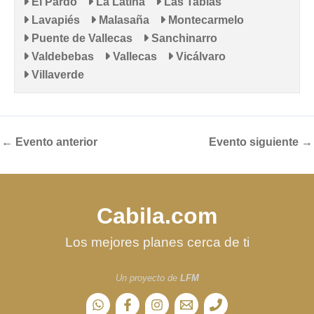
El Pardo
La Latina
Las Tablas
Lavapiés
Malasaña
Montecarmelo
Puente de Vallecas
Sanchinarro
Valdebebas
Vallecas
Vicálvaro
Villaverde
←
Evento anterior
Evento siguiente
→
Cabila.com
Los mejores planes cerca de ti
Un proyecto de
LFM