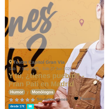
Teatro Capitol Gran Vía
Sáb 27 Sep 2025
-
Sáb 27 Jun 2026
Y tú, ¿tienes pueblo? -
Fran Pati en Madrid
y
Humor
Monólogos
Favorito
Sin valoraciones
desde 17€