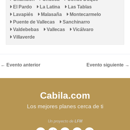
El Pardo
La Latina
Las Tablas
Lavapiés
Malasaña
Montecarmelo
Puente de Vallecas
Sanchinarro
Valdebebas
Vallecas
Vicálvaro
Villaverde
←
Evento anterior
Evento siguiente
→
Cabila.com
Los mejores planes cerca de ti
Un proyecto de
LFM