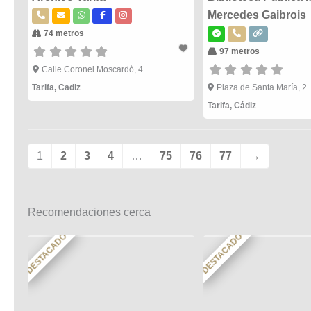
Mercedes Gaibrois
74 metros
97 metros
Calle Coronel Moscardò, 4
Tarifa
,
Cadiz
Plaza de Santa María, 2
Tarifa
,
Cádiz
1
2
3
4
…
75
76
77
→
Recomendaciones cerca
DESTACADO
DESTACADO