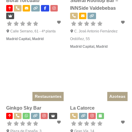
Boral Torcuato
Sideral Rooftop Bar –
INNSide Valdebebas
Calle Serrano, 61 - 4ª planta
C. José Antonio Fernández
Madrid Capital
,
Madrid
Ordóñez, 55
Madrid Capital
,
Madrid
Restaurantes
Azoteas
Ginkgo Sky Bar
La Catorce
Plaza de España, 3
Gran Vía, 14