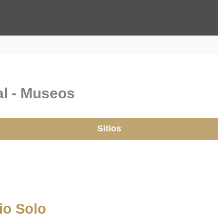
al - Museos
Sitios
io Solo