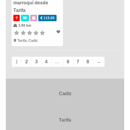
marroquí desde
Tarifa
115.00
3.99 km
Tarifa
,
Cadiz
1
2
3
4
…
6
7
8
→
Cadiz
Tarifa