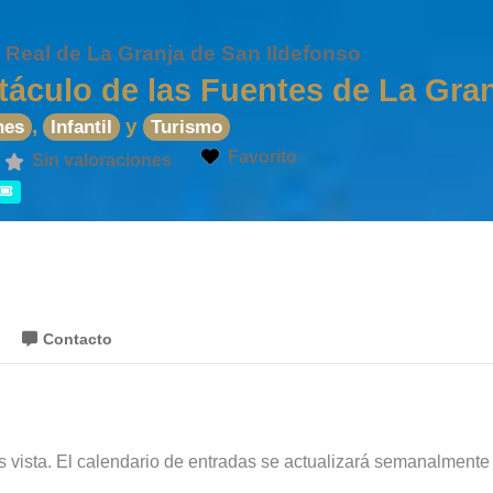
 Real de La Granja de San Ildefonso
áculo de las Fuentes de La Gran
,
y
nes
Infantil
Turismo
Favorito
Sin valoraciones
Contacto
s vista. El calendario de entradas se actualizará semanalment