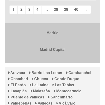
1
2
3
4
…
38
39
40
→
Madrid
Madrid Capital
Aravaca
Barrio Las Letras
Carabanchel
Chamberí
Chueca
Conde Duque
El Pardo
La Latina
Las Tablas
Lavapiés
Malasaña
Montecarmelo
Puente de Vallecas
Sanchinarro
Valdebebas
Vallecas
Vicálvaro