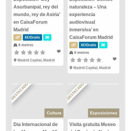
Asurbanipal, rey del
naturaleza – Una
mundo, rey de Asiria’
experiencia
en CaixaForum
audiovisual
Madrid
inmersiva’ en
CaixaForum Madrid
6€/Gratis
6 metros
6€/Gratis
6 metros
Madrid Capital, Madrid
Madrid Capital, Madrid
DESTACADO
DESTACADO
Cultura
Exposiciones
Dia Internacional de
Visita gratuita Museo