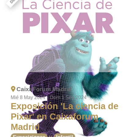
CaixaForum Madrid
Mié 8 May 2024
-
Dom 1 Sep 2024
Exposición 'La ciencia de
Pixar' en Caixaforum
Madrid
y