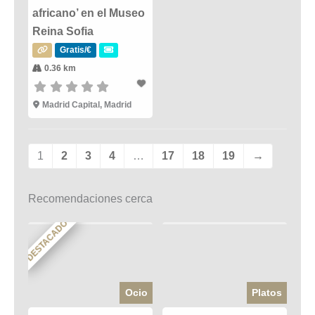
africano’ en el Museo
Reina Sofia
Gratis/€
0.36 km
Madrid Capital, Madrid
1
2
3
4
…
17
18
19
→
Recomendaciones cerca
DESTACADO
Ocio
Platos