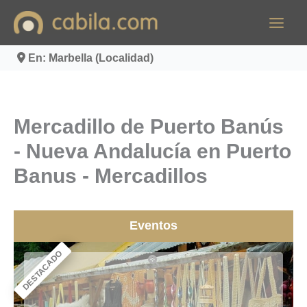
Ir
al
contenido
En: Marbella (Localidad)
Mercadillo de Puerto Banús
- Nueva Andalucía en Puerto
Banus - Mercadillos
Eventos
DESTACADO