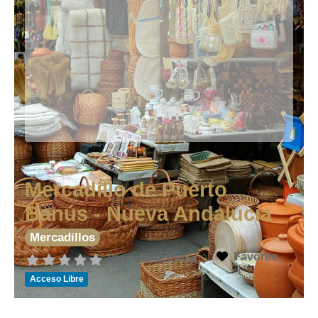
Mercadillo de Puerto
Banús - Nueva Andalucía
Mercadillos
Favorito
Sin valoraciones
Acceso Libre