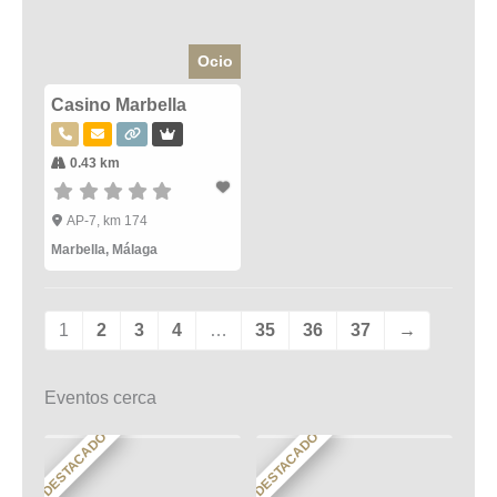
Ocio
Casino Marbella
0.43 km
AP-7, km 174
Marbella
,
Málaga
1
2
3
4
…
35
36
37
→
Eventos cerca
DESTACADO
DESTACADO