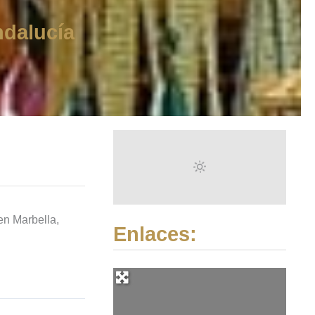
ndalucía
en Marbella,
Enlaces: