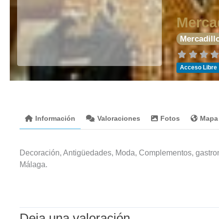
Merca
Mercadill
Acceso Libre
Información
Valoraciones
Fotos
Mapa
Decoración, Antigüedades, Moda, Complementos, gastron
Málaga.
Deja una valoración