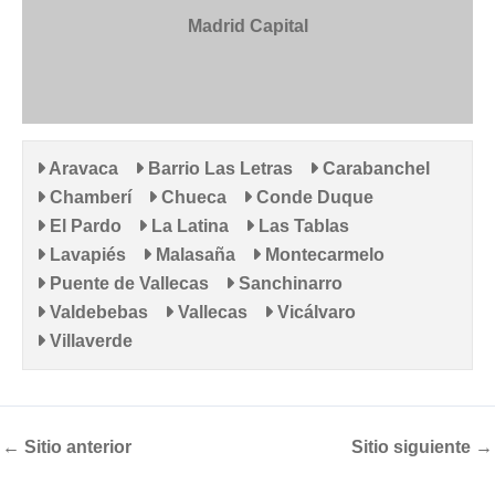
Madrid Capital
Aravaca
Barrio Las Letras
Carabanchel
Chamberí
Chueca
Conde Duque
El Pardo
La Latina
Las Tablas
Lavapiés
Malasaña
Montecarmelo
Puente de Vallecas
Sanchinarro
Valdebebas
Vallecas
Vicálvaro
Villaverde
←
Sitio anterior
Sitio siguiente
→