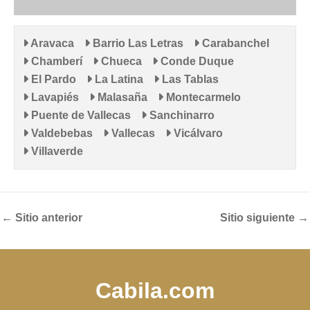
Aravaca
Barrio Las Letras
Carabanchel
Chamberí
Chueca
Conde Duque
El Pardo
La Latina
Las Tablas
Lavapiés
Malasaña
Montecarmelo
Puente de Vallecas
Sanchinarro
Valdebebas
Vallecas
Vicálvaro
Villaverde
←
Sitio anterior
Sitio siguiente
→
Cabila.com