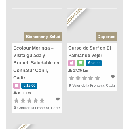
DESTACADO
Bienestar y Salud
Deportes
Ecotour Moringa –
Curso de Surf en El
Visita guiada y
Palmar de Vejer
Brunch Saludable en
30.00
Connatur Conil,
17.35 km
Cádiz
15.00
Vejer de la Frontera
,
Cadiz
6.11 km
Conil de la Frontera
,
Cadiz