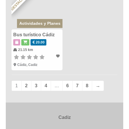
DESTACADO
Actividades y Planes
Bus turístico Cádiz
20.00
21.15 km
Cádiz
,
Cadiz
1
2
3
4
…
6
7
8
→
Cadiz