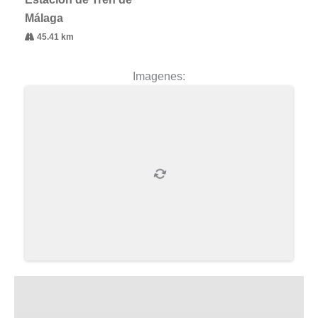
Málaga
45.41 km
Imagenes: