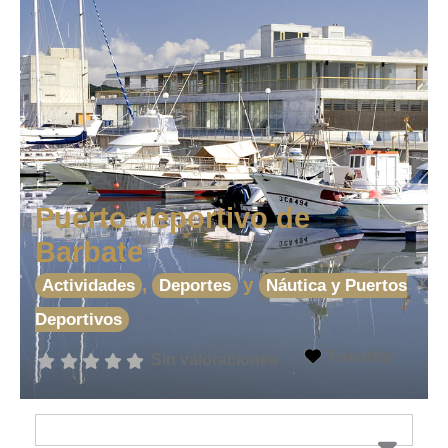
Puerto deportivo de
Barbate
,
y
Actividades
Deportes
Náutica y Puertos
Deportivos
Favorito
Sin valoraciones