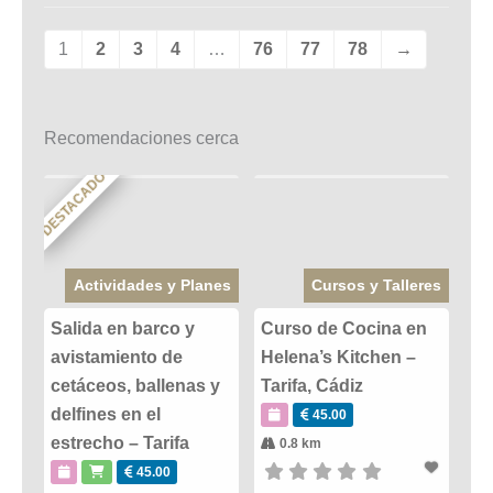
1
2
3
4
…
76
77
78
→
Recomendaciones cerca
DESTACADO
Actividades y Planes
Cursos y Talleres
Salida en barco y
Curso de Cocina en
avistamiento de
Helena’s Kitchen –
cetáceos, ballenas y
Tarifa, Cádiz
delfines en el
45.00
estrecho – Tarifa
0.8 km
45.00