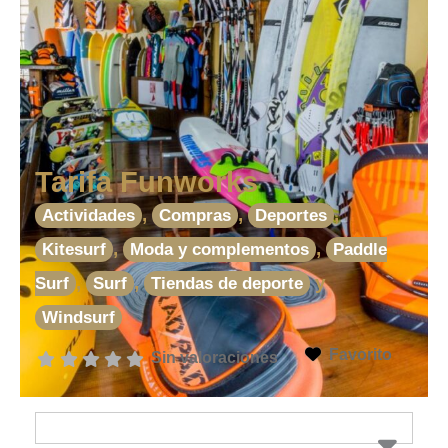
Tarifa Funworks
,
,
,
Actividades
Compras
Deportes
,
,
Kitesurf
Moda y complementos
Paddle
,
,
y
Surf
Surf
Tiendas de deporte
Windsurf
Favorito
Sin valoraciones