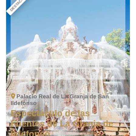
DESTACADO
Palacio Real de La Granja de San
Ildefonso
Espectáculo de las
Fuentes de La Granja de
Ildefonso