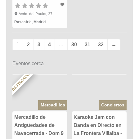
Avda. del Paular, 37
Rascafría
,
Madrid
1
2
3
4
…
30
31
32
→
Eventos cerca
DESTACADO
Mercadillos
Conciertos
Mercadillo de
Karaoke Jam con
Antigüedades de
Banda en Directo en
Navacerrada - Dom 9
La Frontera Villalba -