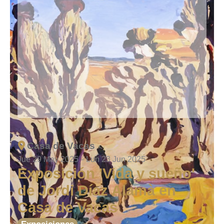
Casa de Vacas
Jue 29 May 2025
-
Lun 23 Jun 2025
Exposición 'Vida y sueño'
de Jordi Díaz Alamà en
Casa de Vacas