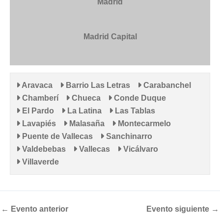
Madrid
Madrid Capital
Aravaca
Barrio Las Letras
Carabanchel
Chamberí
Chueca
Conde Duque
El Pardo
La Latina
Las Tablas
Lavapiés
Malasaña
Montecarmelo
Puente de Vallecas
Sanchinarro
Valdebebas
Vallecas
Vicálvaro
Villaverde
←
Evento anterior
Evento siguiente
→