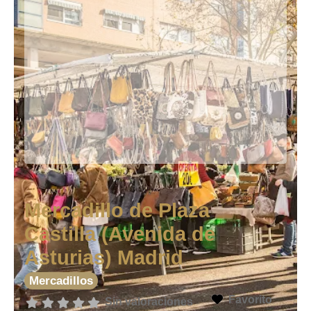
Mercadillo de Plaza
Castilla (Avenida de
Asturias) Madrid
Mercadillos
Favorito
Sin valoraciones