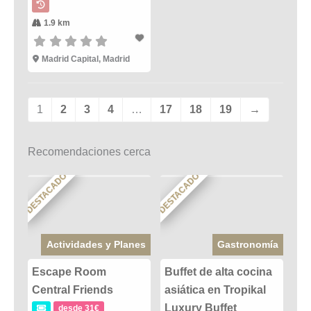
1.9 km
Madrid Capital, Madrid
1
2
3
4
…
17
18
19
→
Recomendaciones cerca
DESTACADO
DESTACADO
Actividades y Planes
Gastronomía
Escape Room
Buffet de alta cocina
Central Friends
asiática en Tropikal
Luxury Buffet
desde 31€