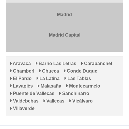
Madrid
Madrid Capital
Aravaca
Barrio Las Letras
Carabanchel
Chamberí
Chueca
Conde Duque
El Pardo
La Latina
Las Tablas
Lavapiés
Malasaña
Montecarmelo
Puente de Vallecas
Sanchinarro
Valdebebas
Vallecas
Vicálvaro
Villaverde