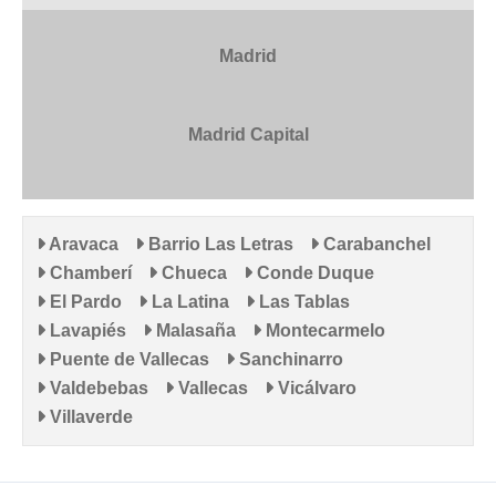
Madrid
Madrid Capital
Aravaca
Barrio Las Letras
Carabanchel
Chamberí
Chueca
Conde Duque
El Pardo
La Latina
Las Tablas
Lavapiés
Malasaña
Montecarmelo
Puente de Vallecas
Sanchinarro
Valdebebas
Vallecas
Vicálvaro
Villaverde