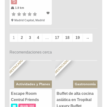
1.9 km
Madrid Capital, Madrid
1
2
3
4
…
17
18
19
→
Recomendaciones cerca
DESTACADO
DESTACADO
Actividades y Planes
Gastronomía
Escape Room
Buffet de alta cocina
Central Friends
asiática en Tropikal
Luxury Buffet
desde 31€