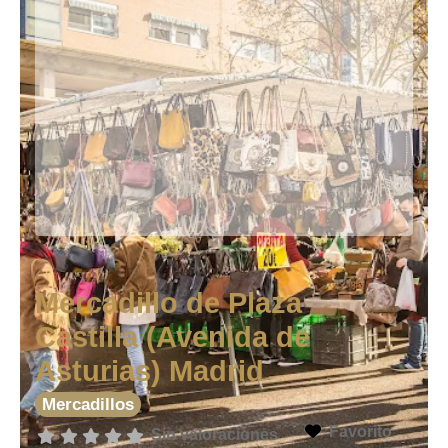
Mercadillo de Plaza
Castilla (Avenida de
Asturias) Madrid
Mercadillos
Favorito
Sin valoraciones