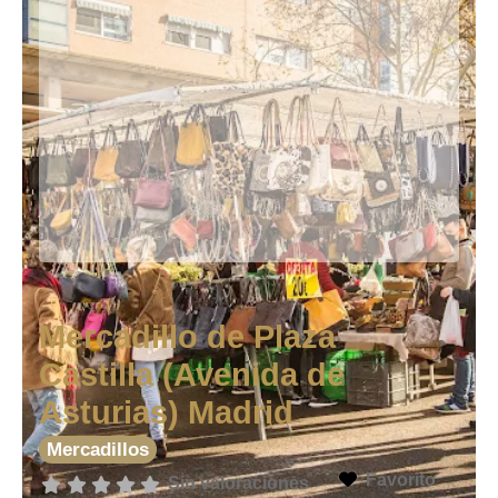
Mercadillo de Plaza
Castilla (Avenida de
Asturias) Madrid
Mercadillos
Favorito
Sin valoraciones