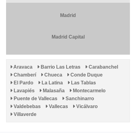
Madrid
Madrid Capital
Aravaca
Barrio Las Letras
Carabanchel
Chamberí
Chueca
Conde Duque
El Pardo
La Latina
Las Tablas
Lavapiés
Malasaña
Montecarmelo
Puente de Vallecas
Sanchinarro
Valdebebas
Vallecas
Vicálvaro
Villaverde