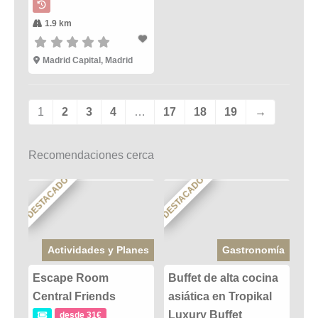
1.9 km
Madrid Capital, Madrid
1
2
3
4
…
17
18
19
→
Recomendaciones cerca
DESTACADO
DESTACADO
Actividades y Planes
Gastronomía
Escape Room
Buffet de alta cocina
Central Friends
asiática en Tropikal
Luxury Buffet
desde 31€