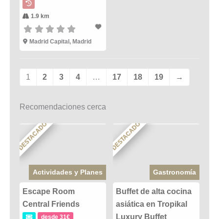
1.9 km
Madrid Capital, Madrid
1
2
3
4
…
17
18
19
→
Recomendaciones cerca
DESTACADO
DESTACADO
Actividades y Planes
Gastronomía
Escape Room
Buffet de alta cocina
Central Friends
asiática en Tropikal
Luxury Buffet
desde 31€