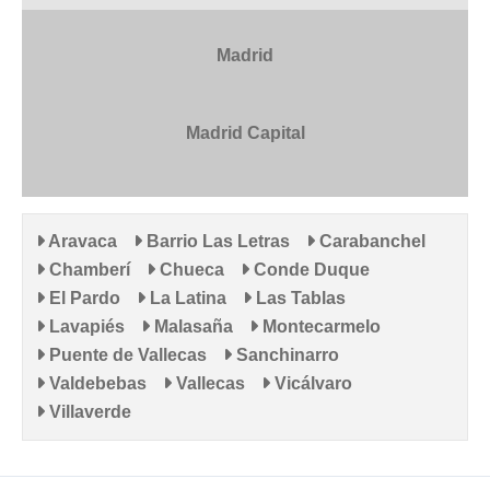
Madrid
Madrid Capital
Aravaca
Barrio Las Letras
Carabanchel
Chamberí
Chueca
Conde Duque
El Pardo
La Latina
Las Tablas
Lavapiés
Malasaña
Montecarmelo
Puente de Vallecas
Sanchinarro
Valdebebas
Vallecas
Vicálvaro
Villaverde