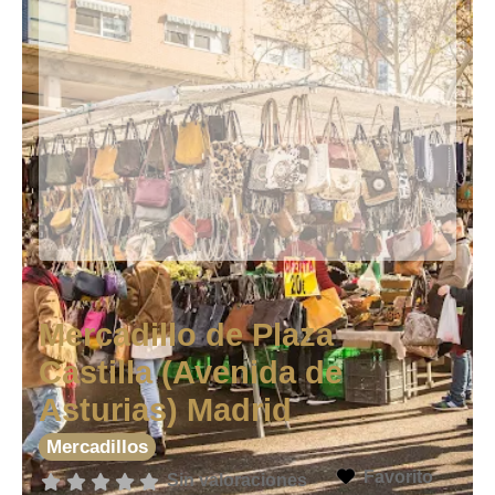
Mercadillo de Plaza
Castilla (Avenida de
Asturias) Madrid
Mercadillos
Favorito
Sin valoraciones