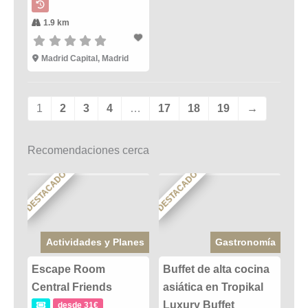
1.9 km
Madrid Capital, Madrid
1
2
3
4
…
17
18
19
→
Recomendaciones cerca
DESTACADO
DESTACADO
Actividades y Planes
Gastronomía
Escape Room
Buffet de alta cocina
Central Friends
asiática en Tropikal
Luxury Buffet
desde 31€