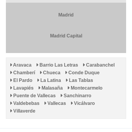
Madrid
Madrid Capital
Aravaca
Barrio Las Letras
Carabanchel
Chamberí
Chueca
Conde Duque
El Pardo
La Latina
Las Tablas
Lavapiés
Malasaña
Montecarmelo
Puente de Vallecas
Sanchinarro
Valdebebas
Vallecas
Vicálvaro
Villaverde