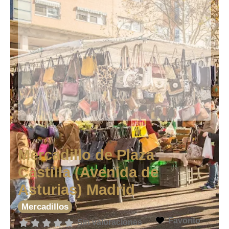
Mercadillo de Plaza
Castilla (Avenida de
Asturias) Madrid
Mercadillos
Favorito
Sin valoraciones