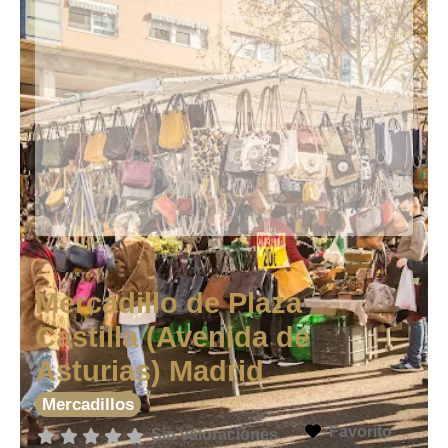
Mercadillo de Plaza
Castilla (Avenida de
Asturias) Madrid
Mercadillos
Favorito
Sin valoraciones