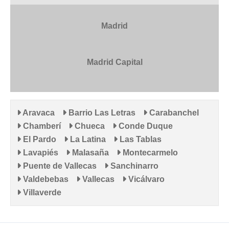
Madrid
Madrid Capital
Aravaca
Barrio Las Letras
Carabanchel
Chamberí
Chueca
Conde Duque
El Pardo
La Latina
Las Tablas
Lavapiés
Malasaña
Montecarmelo
Puente de Vallecas
Sanchinarro
Valdebebas
Vallecas
Vicálvaro
Villaverde