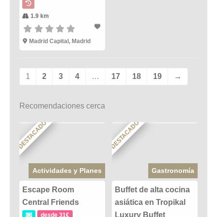
1.9 km
Madrid Capital, Madrid
1
2
3
4
…
17
18
19
→
Recomendaciones cerca
DESTACADO
DESTACADO
Actividades y Planes
Gastronomía
Escape Room
Buffet de alta cocina
Central Friends
asiática en Tropikal
Luxury Buffet
desde 31€