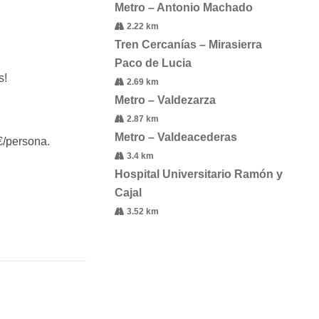
Metro – Antonio Machado
2.22 km
Tren Cercanías – Mirasierra
Paco de Lucia
s!
2.69 km
Metro – Valdezarza
2.87 km
Metro – Valdeacederas
€/persona.
3.4 km
Hospital Universitario Ramón y
Cajal
3.52 km