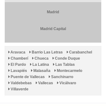
Madrid
Madrid Capital
Aravaca
Barrio Las Letras
Carabanchel
Chamberí
Chueca
Conde Duque
El Pardo
La Latina
Las Tablas
Lavapiés
Malasaña
Montecarmelo
Puente de Vallecas
Sanchinarro
Valdebebas
Vallecas
Vicálvaro
Villaverde