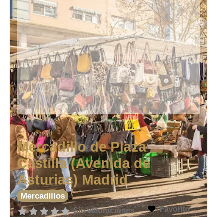
Mercadillo de Plaza
Castilla (Avenida de
Asturias) Madrid
Mercadillos
Favorito
Sin valoraciones