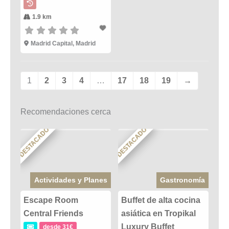
1.9 km
Madrid Capital, Madrid
1
2
3
4
…
17
18
19
→
Recomendaciones cerca
DESTACADO
DESTACADO
Actividades y Planes
Gastronomía
Escape Room
Buffet de alta cocina
Central Friends
asiática en Tropikal
Luxury Buffet
desde 31€