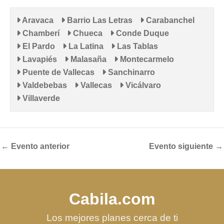
Aravaca
Barrio Las Letras
Carabanchel
Chamberí
Chueca
Conde Duque
El Pardo
La Latina
Las Tablas
Lavapiés
Malasaña
Montecarmelo
Puente de Vallecas
Sanchinarro
Valdebebas
Vallecas
Vicálvaro
Villaverde
←
Evento anterior
Evento siguiente
→
Cabila.com
Los mejores planes cerca de ti