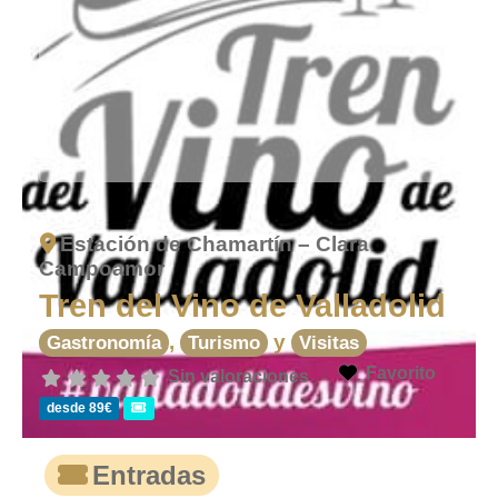
Estación de Chamartín – Clara
Campoamor
Tren del Vino de Valladolid
,
y
Gastronomía
Turismo
Visitas
Favorito
Sin valoraciones
desde 89€
Entradas