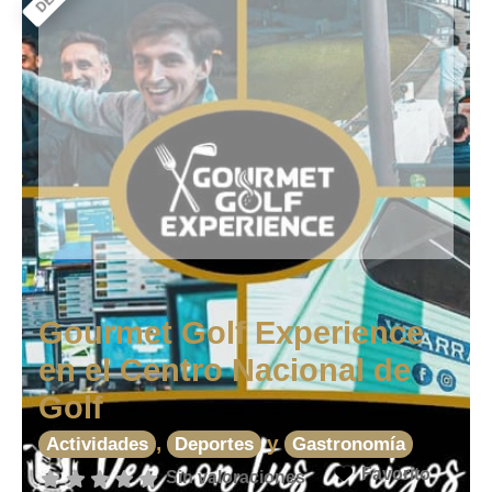
Gourmet Golf Experience
en el Centro Nacional de
Golf
,
y
Actividades
Deportes
Gastronomía
Favorito
Sin valoraciones