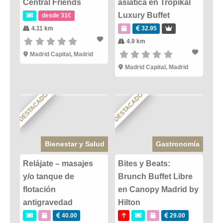
Central Friends
asiática en Tropikal
Luxury Buffet
desde 31€
4.11 km
32.95
4.9 km
Madrid Capital
,
Madrid
Madrid Capital
,
Madrid
DESTACADO
DESTACADO
Bienestar y Salud
Gastronomía
Relájate – masajes
Bites y Beats:
y/o tanque de
Brunch Buffet Libre
flotación
en Canopy Madrid by
antigravedad
Hilton
40.00
29.00