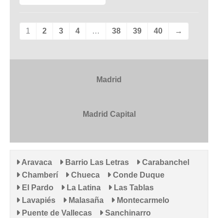
1
2
3
4
…
38
39
40
→
Madrid
Madrid Capital
Aravaca
Barrio Las Letras
Carabanchel
Chamberí
Chueca
Conde Duque
El Pardo
La Latina
Las Tablas
Lavapiés
Malasaña
Montecarmelo
Puente de Vallecas
Sanchinarro